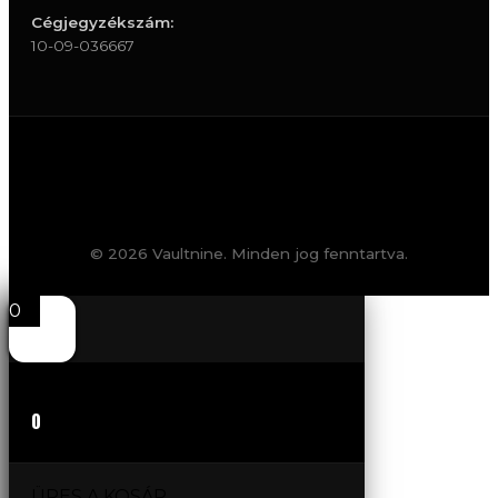
Cégjegyzékszám:
10-09-036667
© 2026 Vaultnine. Minden jog fenntartva.
0
0
ÜRES A KOSÁR