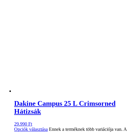
Dakine Campus 25 L Crimsorned
Hátizsák
29.990
Ft
Opciók választása
Ennek a terméknek több variációja van. A