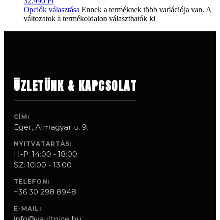
32.990
Ft
Opciók választása
Ennek a terméknek több variációja van. A
változatok a termékoldalon választhatók ki
ÜZLETÜNK & KAPCSOLAT
CÍM:
Eger, Almagyar u. 9.
NYITVATARTÁS:
H-P: 14:00 - 18:00
SZ: 10:00 - 13:00
TELEFON:
+36 30 298 8948
E-MAIL:
info@vaultnine.hu