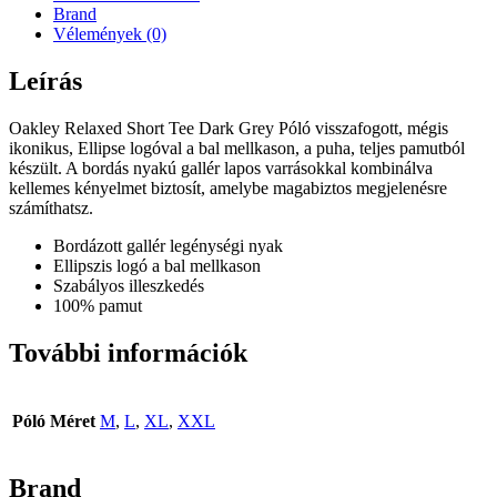
Brand
Vélemények (0)
Leírás
Oakley Relaxed Short Tee Dark Grey Póló visszafogott, mégis
ikonikus, Ellipse logóval a bal mellkason, a puha, teljes pamutból
készült. A bordás nyakú gallér lapos varrásokkal kombinálva
kellemes kényelmet biztosít, amelybe magabiztos megjelenésre
számíthatsz.
Bordázott gallér legénységi nyak
Ellipszis logó a bal mellkason
Szabályos illeszkedés
100% pamut
További információk
Póló Méret
M
,
L
,
XL
,
XXL
Brand