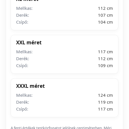
Mellkas:
112 cm
Derék:
107 cm
Csípő:
104 cm
XXL méret
Mellkas:
117 cm
Derék:
112 cm
Csípő:
109 cm
XXXL méret
Mellkas:
124 cm
Derék:
119 cm
Csípő:
117 cm
A fenti értékek testkörfogatot jelölnek centiméterben. Mérj